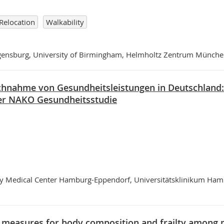
Relocation
Walkability
egensburg, University of Birmingham, Helmholtz Zentrum Münch
hnahme von Gesundheitsleistungen in Deutschland:
er NAKO Gesundheitsstudie
ty Medical Center Hamburg-Eppendorf, Universitätsklinikum Ham
r measures for body composition and frailty among 