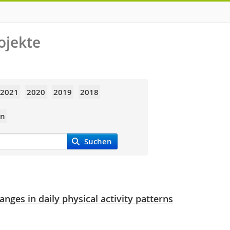
ojekte
2021
2020
2019
2018
en
Suchen
anges in daily physical activity patterns