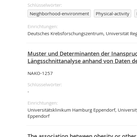
Schlüsselwörter
Neighborhood-environment
Physical-activity
Einrichtungen
Deutsches Krebsforschungszentrum, Universität R
Muster und Determinanten der Inanspruc
Längsschnittanalyse anhand von Daten d
NAKO-1257
Schlüsselwörter
-
Einrichtungen
Universitätsklinikum Hamburg Eppendorf, Universi
Eppendorf
The association between obesity or othe