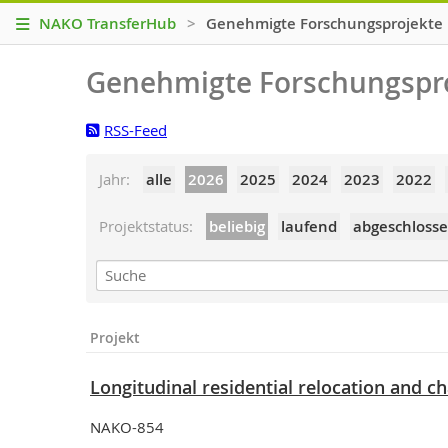
NAKO TransferHub
>
Genehmigte Forschungsprojekte
Genehmigte Forschungspr
RSS-Feed
Jahr
alle
2026
2025
2024
2023
2022
Projektstatus
beliebig
laufend
abgeschloss
Projekt
Longitudinal residential relocation and ch
NAKO-854