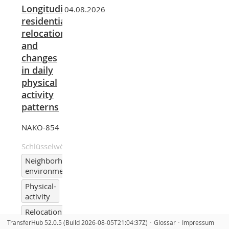
Longitudinal
04.08.2026
residential
relocation
and
changes
in daily
physical
activity
patterns
NAKO-854
Schlüsselwörter
Neighborhood-
environment
Physical-
activity
Relocation
·
·
TransferHub
52.0.5
(Build 2026-08-05T21:04:37Z)
Glossar
Impressum
Walkability